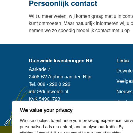
Persoonlijk contact
Wilt u meer weten, wij komen graag met u in cont
kunt ontmoeten. Maar natuurlijk informeren wij u 
nemen we zo spoedig mogelijk contact met u op.
Duinweide Investeringen NV
Links
Aarkade 7
Downlo
2406 BV Alphen aan den Rijn
Veelges
Tel. 088 - 222 0 222
info@duinweide.nl
Nieuws
KvK 54901723
Disclai
We value your privacy
Privacy
We use cookies to enhance your browsing experience, serv
personalised ads or content, and analyse our traffic. By