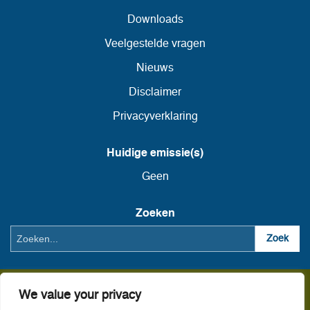
Downloads
Veelgestelde vragen
Nieuws
Disclaimer
Privacyverklaring
Huidige emissie(s)
Geen
Zoeken
Zoeken
Zoek
We value your privacy
De AFM heeft op 19 juli 2013 aan Duinweide Investeringen