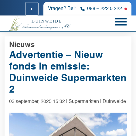
◐
Vragen? Bel:
088 – 222 0 222
Nu n
Nieuws
Advertentie – Nieuw
fonds in emissie:
Duinweide Supermarkten
2
03 september, 2025 15:32
|
Supermarkten
| Duinweide