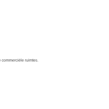
 commerciële ruimtes.
kte van 70 m2.