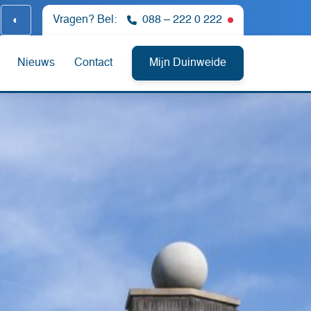
◐
Vragen? Bel:
088 – 222 0 222
Nu niet bereikb
Nieuws
Contact
Mijn Duinweide