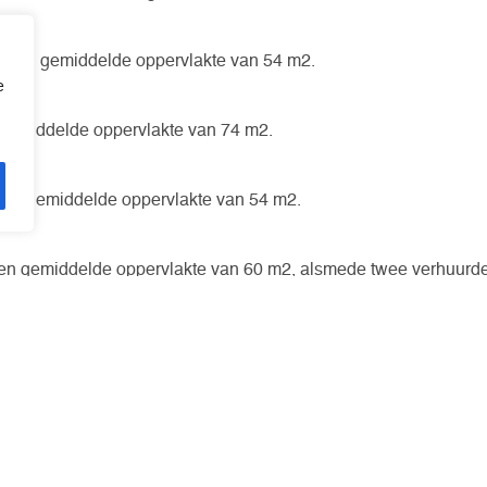
t een gemiddelde oppervlakte van 54 m2.
e
gemiddelde oppervlakte van 74 m2.
een gemiddelde oppervlakte van 54 m2.
n gemiddelde oppervlakte van 60 m2, alsmede twee verhuurde
en gemiddelde oppervlakte van 79 m2.
rootschalig gerenoveerd in 2016 met een gemiddelde oppervla
nosticeerde resultaat aan van het Fonds.
ze belegging het
informatiememorandum
.