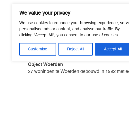
Object Zwijndrecht
We value your privacy
24 woningen te Zwijndrecht gebouwd in 1972 me
We use cookies to enhance your browsing experience, serv
Object Hoorn
personalised ads or content, and analyse our traffic. By
46 woningen te Hoorn gebouwd in 1987 met een 
clicking "Accept All", you consent to our use of cookies.
Object Dordrecht
Customise
Reject All
Accept All
18 woningen te Dordrecht gebouwd in 1987 met 
Object Woerden
27 woningen te Woerden gebouwd in 1992 met ee
Object Gouderak
23 woningen te Gouderak gebouwd in 2011 met e
Object Den Bosch
61 woningen te Den Bosch gebouwd in 1962 en g
Onder het tabblad ‘Resultaten’ treft u het geprog
Raadpleegt u voor alle details en risico’s van de